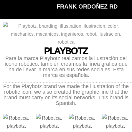
FRANK ORDOÑEZ RD
PLAYBOTZ
Para la marca Playbotz realizamos la ilustración del
icono robótico, también creamos la línea grafica que
ha de llevar la marca en sus redes sociales. Esta
marca es española.
.......................................................................................
For the Playbotz brand we made the illustration of the
robotic icon, we also created the graphic line that the
brand must carry on its social networks. This brand is
Spanish.