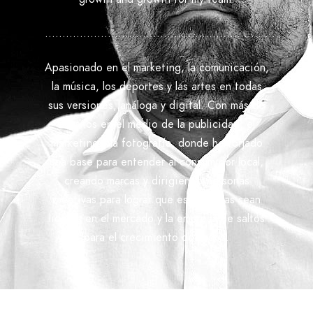
..................................................................
Apasionado en el marketing, la comunicación,
la música, los deportes y las artes en todas
sus versiones, análoga y digital. Con más de
20 años en el medio de la publicidad, el
marketing y la fotografía, donde he forjado
una base para entender al consumidor local,
creando marcas y dirigiendo personas
creativas para lograr que esas marcas sean
lideres en el mercado y la empresa de saltos
para el crecimiento de todos.