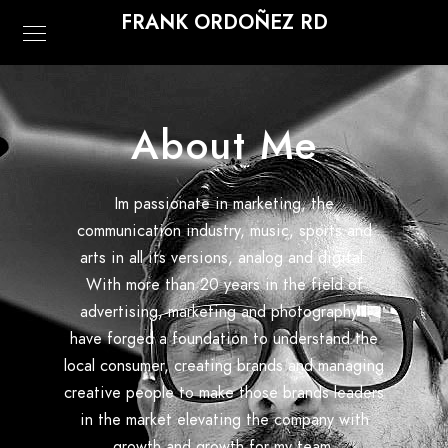
FRANK ORDOÑEZ RD
About Me
Im passionate in marketing, the
communication industry, music, sports and
arts in all its versions, analog and digital.
With more than 20 years in the field of
advertising, marketing and photography i
have forged a foundation to understand the
local consumer, creating brands and managing
creative people to make those brands leaders
in the market elevating the company with
growth and growth for my team.